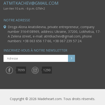
ATMTKACHEV@GMAIL.COM
Lun-Ven 10 a.m. - 6 p.m. GTM+2
NOTRE ADRESSE
Droga Alona Anatolievna, private entrepreneur, company
number 3164108969, address: Ukraine, 37200, Lokhvitsa, 17-
A Zelena street, e-mail:
atmtkachev@gmail.com
, phone
numbers: +38 063 656 17 66, +38 067 239 57 24.
INSCRIVEZ-VOUS À NOTRE NEWSLETTER
7099
1290
Copyright © 2026 Madeheart.com. Tous droits réservés.