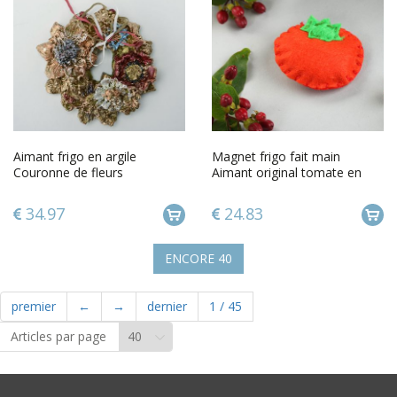
Aimant frigo en argile
Magnet frigo fait main
Couronne de fleurs
Aimant original tomate en
feutre Décoration frigo
34.97
24.83
ENCORE
40
premier
←
→
dernier
1
/
45
Articles par page