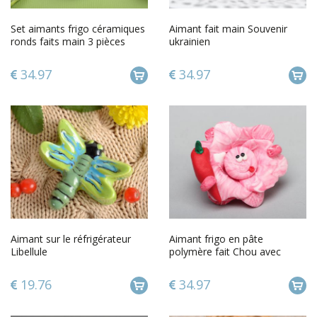
Set aimants frigo céramiques
Aimant fait main Souvenir
ronds faits main 3 pièces
ukrainien
décoration cadeau
34.97
34.97
Aimant sur le réfrigérateur
Aimant frigo en pâte
Libellule
polymère fait Chou avec
piment
19.76
34.97