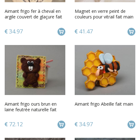
Aimant frigo fer à cheval en
Magnet en verre peint de
argile couvert de glaçure fait
couleurs pour vitrail fait main
main porte-bonheur
original décoratif Ange
34.97
41.47
Aimant frigo ours brun en
Aimant frigo Abeille fait main
laine feutrée naturelle fait
main original décoratif
72.12
34.97