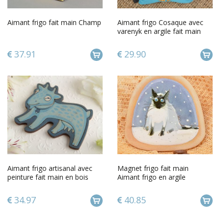
Aimant frigo fait main Champ
Aimant frigo Cosaque avec
varenyk en argile fait main
37.91
29.90
Aimant frigo artisanal avec
Magnet frigo fait main
peinture fait main en bois
Aimant frigo en argile
Chèvre bleue décoration
Décoration cuisine Chat
siamois
34.97
40.85