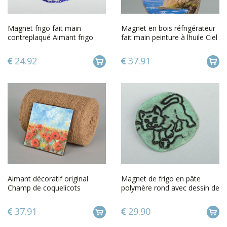
Magnet frigo fait main
Magnet en bois réfrigérateur
contreplaqué Aimant frigo
fait main peinture à lhuile Ciel
Ange Décoration cuisine
de couleur lilas
24.92
37.91
Aimant décoratif original
Magnet de frigo en pâte
Champ de coquelicots
polymère rond avec dessin de
chat
37.91
29.90