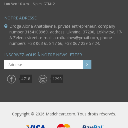
Lun-Ven 10 a.m. - 6 p.m. GTM+2
NOTRE ADRESSE
Droga Alona Anatolievna, private entrepreneur, company
number 3164108969, address: Ukraine, 37200, Lokhvitsa, 17-
A Zelena street, e-mail:
atmtkachev@gmail.com
, phone
numbers: +38 063 656 17 66, +38 067 239 57 24.
INSCRIVEZ-VOUS À NOTRE NEWSLETTER
4718
1290
Copyright © 2026 Madeheart.com. Tous droits réservés.