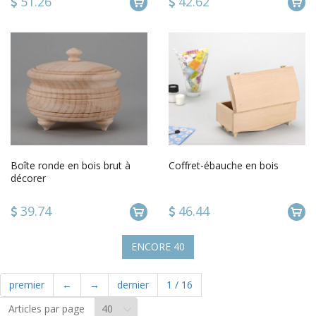
51.26
42.62
Boîte ronde en bois brut à
Coffret-ébauche en bois
décorer
39.74
46.44
ENCORE
40
premier
←
→
dernier
1
/
16
Articles par page