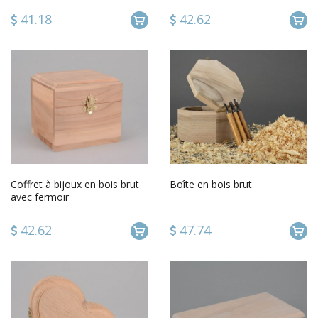
41.18
42.62
Coffret à bijoux en bois brut
Boîte en bois brut
avec fermoir
42.62
47.74