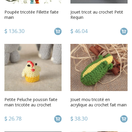
Poupée tricotée Fillette faite
Jouet tricot au crochet Petit
main
Requin
136.30
46.04
Petite Peluche poussin faite
Jouet mou tricoté en
main tricotée au crochet
acrylique au crochet fait main
Cadeau pour enfant
original petit Maïs
26.78
38.30