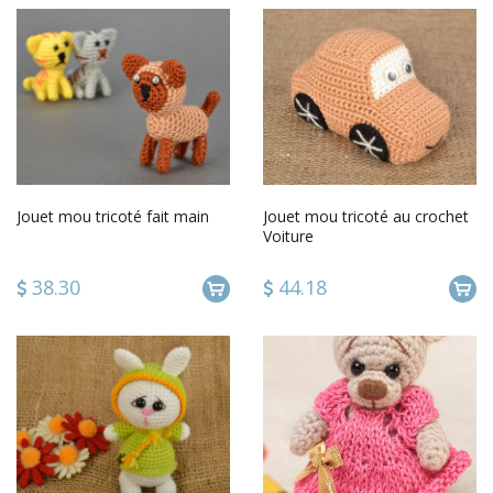
Jouet mou tricoté fait main
Jouet mou tricoté au crochet
Voiture
38.30
44.18