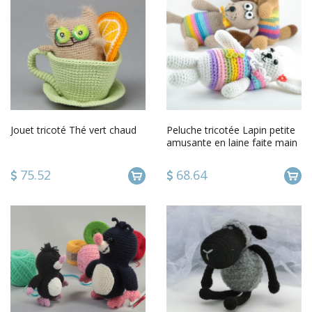
Jouet tricoté Thé vert chaud
Peluche tricotée Lapin petite
amusante en laine faite main
pour enfant
75.52
68.64