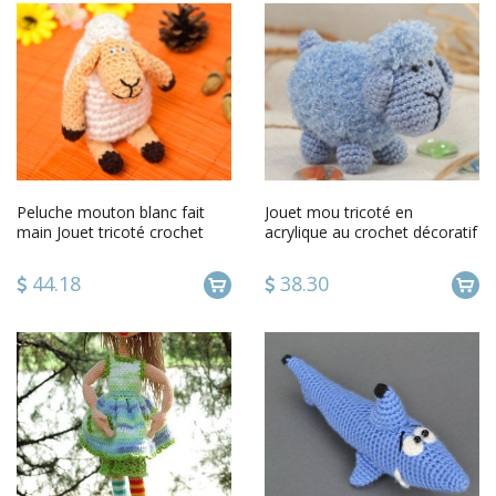
Peluche mouton blanc fait
Jouet mou tricoté en
main Jouet tricoté crochet
acrylique au crochet décoratif
laine Cadeau enfant
fait main Brebis bleue
44.18
38.30