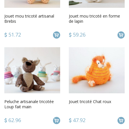
Jouet mou tricoté artisanal
Jouet mou tricoté en forme
Brebis
de lapin
51.72
59.26
Peluche artisanale tricotée
Jouet tricoté Chat roux
Loup fait main
62.96
47.92