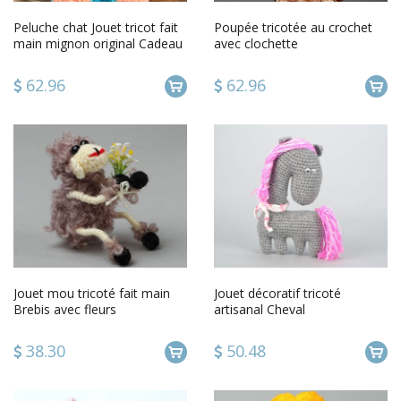
Peluche chat Jouet tricot fait
Poupée tricotée au crochet
main mignon original Cadeau
avec clochette
pour enfant
62.96
62.96
Jouet mou tricoté fait main
Jouet décoratif tricoté
Brebis avec fleurs
artisanal Cheval
38.30
50.48