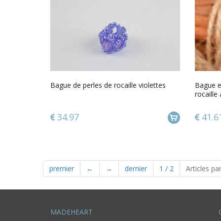
Bague de perles de rocaille violettes
Bague en
rocaille
34.97
41.6
premier
←
→
dernier
1
/
2
Articles pa
MADEHEART