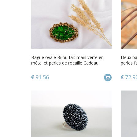
Bague ovale Bijou fait main verte en
Deux bag
métal et perles de rocaille Cadeau
perles f
femme
91.56
72.9