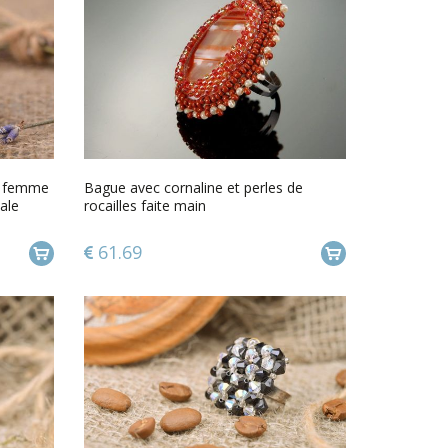
ux femme
Bague avec cornaline et perles de
ale
rocailles faite main
61.69