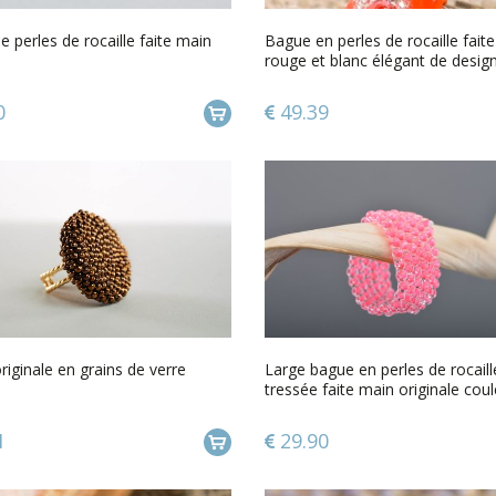
 perles de rocaille faite main
Bague en perles de rocaille fait
rouge et blanc élégant de desig
0
49.39
iginale en grains de verre
Large bague en perles de rocaill
tressée faite main originale cou
1
29.90