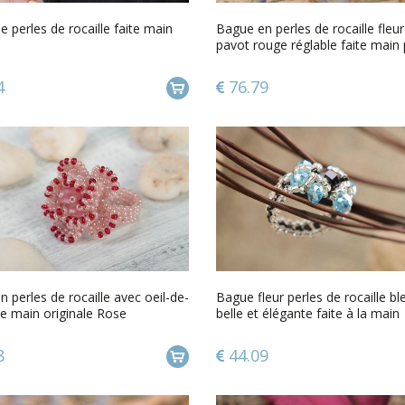
 perles de rocaille faite main
Bague en perles de rocaille fleur
pavot rouge réglable faite main
fille
4
76.79
 perles de rocaille avec oeil-de-
Bague fleur perles de rocaille bl
te main originale Rose
belle et élégante faite à la main
8
44.09