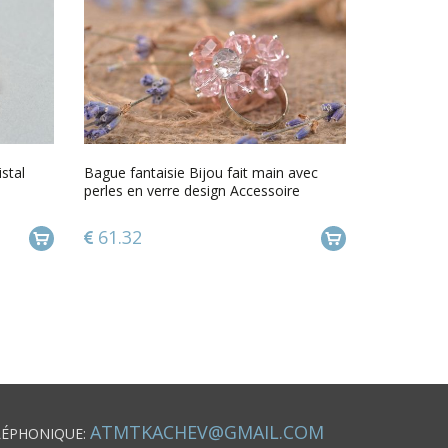
istal
Bague fantaisie Bijou fait main avec
perles en verre design Accessoire
femme
61.32
ATMTKACHEV@GMAIL.COM
LÉPHONIQUE: