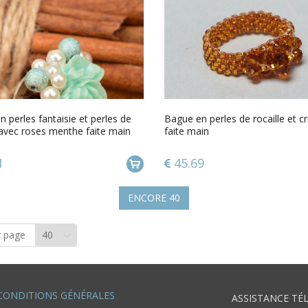
 perles fantaisie et perles de
Bague en perles de rocaille et cr
 avec roses menthe faite main
faite main
1
45.69
ENCORE
40
r page
CONDITIONS GÉNÉRALES
ASSISTANCE TÉ