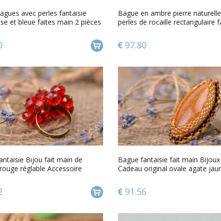
agues avec perles fantaisie
Bague en ambre pierre naturelle
ose et bleue faites main 2 pièces
perles de rocaille rectangulaire f
main
0
97.80
ntaisie Bijou fait main de
Bague fantaisie fait main Bijo
rouge réglable Accessoire
Cadeau original ovale agate jau
2
91.56