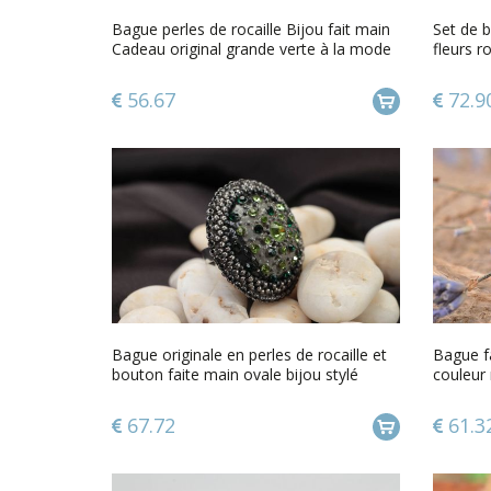
Bague perles de rocaille Bijou fait main
Set de b
Cadeau original grande verte à la mode
fleurs r
56.67
72.9
Bague originale en perles de rocaille et
Bague fa
bouton faite main ovale bijou stylé
couleur 
femme
67.72
61.3