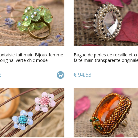
antaisie fait main Bijoux femme
Bague de perles de rocaille et cr
original verte chic mode
faite main transparente original
2
94.53