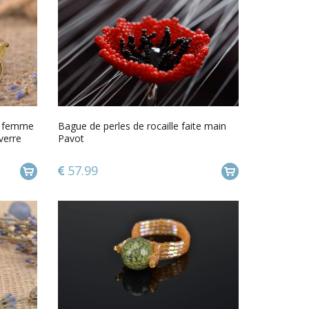
ux femme
Bague de perles de rocaille faite main
verre
Pavot
57.99