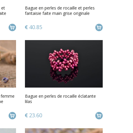
 et
Bague en perles de rocaille et perles
aite
fantaisie faite main grise originale
40.85
ux femme
Bague en perles de rocaille éclatante
ne
lilas
23.60