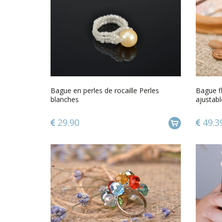
Bague en perles de rocaille Perles
Bague fl
blanches
ajustabl
main
29.90
49.3