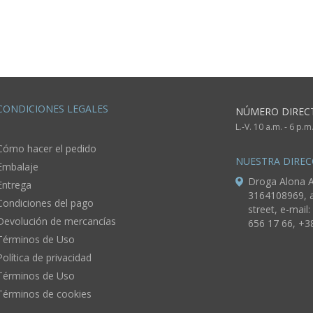
CONDICIONES LEGALES
NÚMERO DIREC
L.-V. 10 a.m. - 6 p.
Cómo hacer el pedido
NUESTRA DIREC
Embalaje
Droga Alona A
Entrega
3164108969, a
Condiciones del pago
street, e-mail:
Devolución de mercancías
656 17 66, +3
Términos de Uso
Política de privacidad
Términos de Uso
Términos de cookies