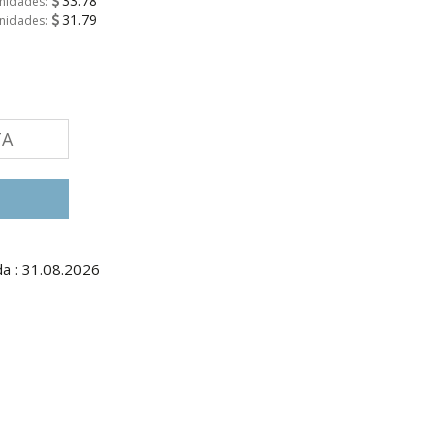
33.78
unidades:
31.79
unidades:
TA
a : 31.08.2026