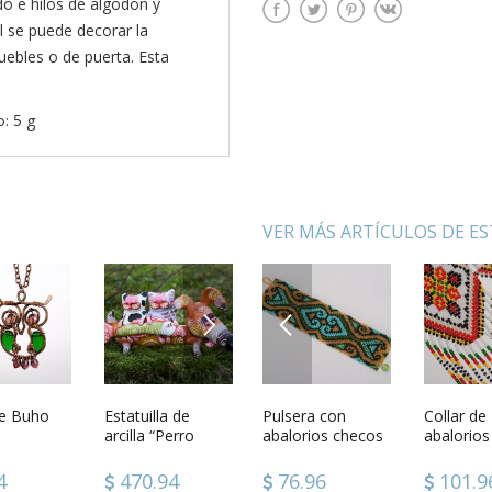
do e hilos de algodón y
 se puede decorar la
uebles o de puerta. Esta
o: 5 g
VER MÁS ARTÍCULOS DE E
NEXT
PREVIOUS
de felpa
te Buho
Juguete de
Estatuilla de
Pulsera con
Florero
Collar de
Vela en 
peluche y
arcilla “Perro
abalorios checos
decorativo de
abalorios
figurilla 
algodón Osito
salchicha con
vidrio pintado
populare
trompeta
gatos”
0
4
64.40
470.94
76.96
80.42
101.9
35.54