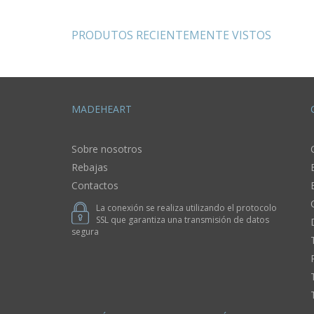
a
accesorio para
moda ropa
mujer
masculina
PRODUTOS RECIENTEMENTE VISTOS
MADEHEART
Sobre nosotros
Rebajas
Contactos
La conexión se realiza utilizando el protocolo
SSL que garantiza una transmisión de datos
segura