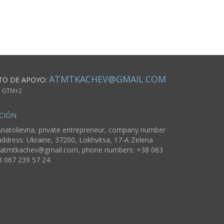
ATMTKACHEV@GMAIL.COM
TO DE APOYO:
m. GTM+2
CIÓN
natolievna, private entrepreneur, company number
ddress: Ukraine, 37200, Lokhvitsa, 17-A Zelena
atmtkachev@gmail.com
, phone numbers: +38 063
8 067 239 57 24.