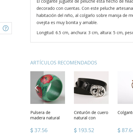
El colgante juguete de peluche está hecho de hila
decorado con cuentas. Con este peluche artesanal
habitación del niño, al colgarlo sobre manija de m
ovejita es muy bonita y amable.
Longitud: 6.5 cm, anchura: 3 cm, altura: 5 cm, pes
ARTÍCULOS RECOMENDADOS
PREVIOUS
a de seda
Colgante juguete
Pulsera de
Juguete de
Cinturón de cuero
Juguete 
Colgan
ón con lana
de peluche
madera natural
peluche
natural con
tro hecha a
Ovejita
hecha a mano
hebilla artesanal
alatina
regalo original
accesorio de
.08
39.74
37.56
64.40
193.52
64.4
87.6