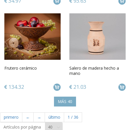
34.97
93.63
Frutero cerámico
Salero de madera hecho a
mano
134.32
21.03
MÁS
40
primero
←
→
último
1
/
36
Artículos por página