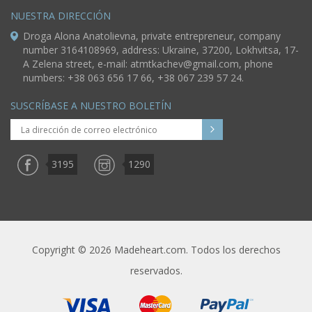
NUESTRA DIRECCIÓN
Droga Alona Anatolievna, private entrepreneur, company
number 3164108969, address: Ukraine, 37200, Lokhvitsa, 17-
A Zelena street, e-mail:
atmtkachev@gmail.com
, phone
numbers: +38 063 656 17 66, +38 067 239 57 24.
SUSCRÍBASE A NUESTRO BOLETÍN
3195
1290
Copyright © 2026 Madeheart.com. Todos los derechos
reservados.