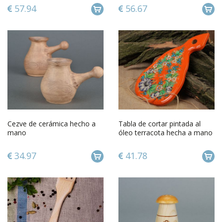
57.94
56.67
Cezve de cerámica hecho a
Tabla de cortar pintada al
mano
óleo terracota hecha a mano
original de cocina
34.97
41.78