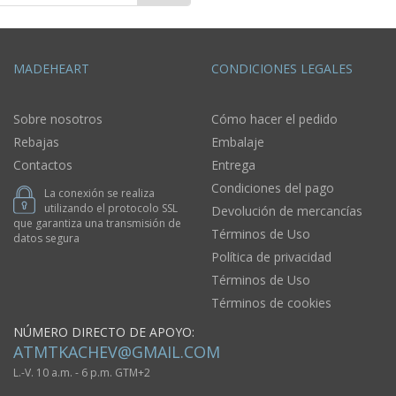
MADEHEART
CONDICIONES LEGALES
Sobre nosotros
Cómo hacer el pedido
Rebajas
Embalaje
Contactos
Entrega
Condiciones del pago
La conexión se realiza
utilizando el protocolo SSL
Devolución de mercancías
que garantiza una transmisión de
Términos de Uso
datos segura
Política de privacidad
Términos de Uso
Términos de cookies
NÚMERO DIRECTO DE APOYO:
ATMTKACHEV@GMAIL.COM
L.-V. 10 a.m. - 6 p.m. GTM+2