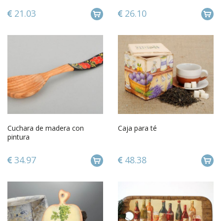
21.03
26.10
Cuchara de madera con
Caja para té
pintura
34.97
48.38