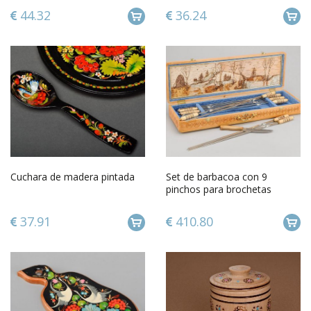
44.32
36.24
Cuchara de madera pintada
Set de barbacoa con 9
pinchos para brochetas
37.91
410.80