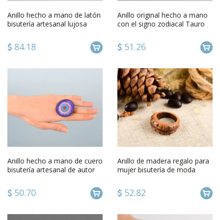
Anillo hecho a mano de latón
Anillo original hecho a mano
bisutería artesanal lujosa
con el signo zodiacal Tauro
regalo para mujer
estiloso bonito inusual
84.18
51.26
Anillo hecho a mano de cuero
Anillo de madera regalo para
bisutería artesanal de autor
mujer bisutería de moda
regalo original
artesanal talla 16
50.70
52.82