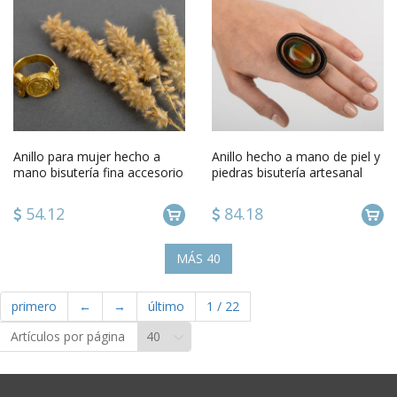
Anillo para mujer hecho a
Anillo hecho a mano de piel y
mano bisutería fina accesorio
piedras bisutería artesanal
para mujer original
regalo para mujer
54.12
84.18
MÁS
40
primero
←
→
último
1
/
22
Artículos por página