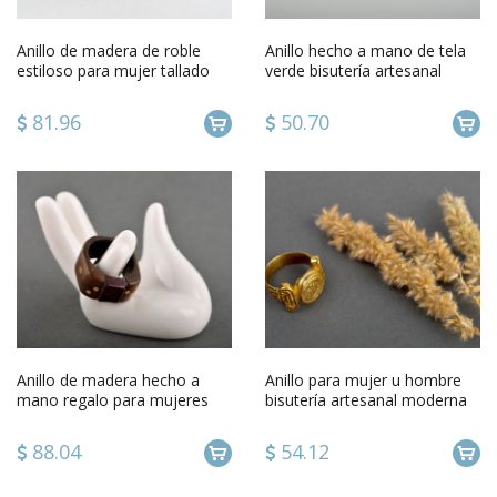
Anillo de madera de roble
Anillo hecho a mano de tela
estiloso para mujer tallado
verde bisutería artesanal
original artesanal
regalo original para mujer
81.96
50.70
Anillo de madera hecho a
Anillo para mujer u hombre
mano regalo para mujeres
bisutería artesanal moderna
bisutería de moda y con
regalo original
estilo
88.04
54.12