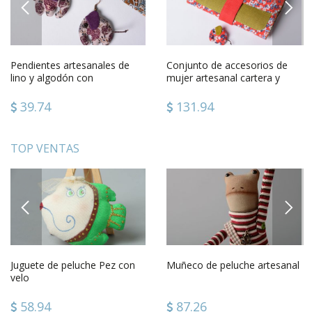
PREVIOUS
NEXT
Pendientes artesanales de
Conjunto de accesorios de
lino y algodón con
mujer artesanal cartera y
estampado floral
broche de lino y algodón
39.74
131.94
TOP VENTAS
PREVIOUS
NEXT
Juguete de peluche Pez con
Muñeco de peluche artesanal
velo
58.94
87.26