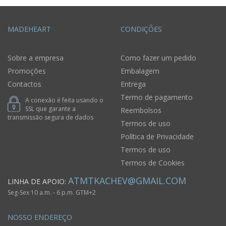
MADEHEART
CONDIÇÕES
Sobre a empresa
Como fazer um pedido
Promoções
Embalagem
Contactos
Entrega
Termo de pagamento
A conexão é feita usando o
SSL que garante a
Reembolsos
transmissão segura de dados
Termos de uso
Política de Privacidade
Termos de uso
Termos de Cookies
ATMTKACHEV@GMAIL.COM
LINHA DE APOIO:
Seg-Sex 10 a.m. - 6 p.m. GTM+2
NOSSO ENDEREÇO