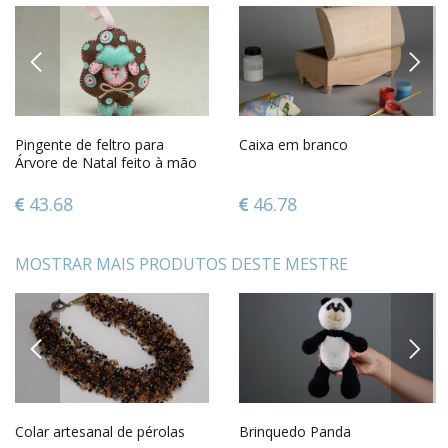
PREVIOUS
NEXT
Pingente de feltro para
Caixa em branco
Árvore de Natal feito à mão
43.68
46.78
MOSTRAR MAIS PRODUTOS DESTE MESTRE
PREVIOUS
NEXT
Colar artesanal de pérolas
Brinquedo Panda