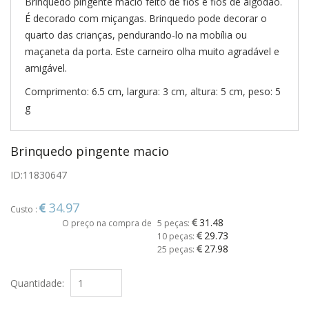
Brinquedo pingente macio feito de fios e fios de algodão.
É decorado com miçangas. Brinquedo pode decorar o
quarto das crianças, pendurando-lo na mobília ou
maçaneta da porta. Este carneiro olha muito agradável e
amigável.
Comprimento: 6.5 cm, largura: 3 cm, altura: 5 cm, peso: 5
g
Brinquedo pingente macio
ID:
11830647
34.97
Custo :
31.48
O preço na compra de
5 peças:
29.73
10 peças:
27.98
25 peças:
Quantidade: