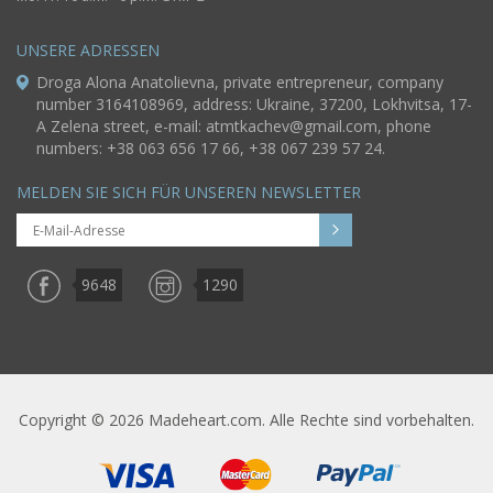
UNSERE ADRESSEN
Droga Alona Anatolievna, private entrepreneur, company
number 3164108969, address: Ukraine, 37200, Lokhvitsa, 17-
A Zelena street, e-mail:
atmtkachev@gmail.com
, phone
numbers: +38 063 656 17 66, +38 067 239 57 24.
MELDEN SIE SICH FÜR UNSEREN NEWSLETTER
9648
1290
Copyright © 2026 Madeheart.com. Alle Rechte sind vorbehalten.