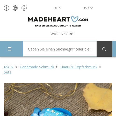
DE
USD
WARENKORB
MAIN
Handmade Schmuck
Haar- & Kopfschmuck
Sets