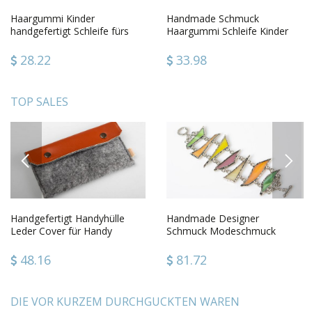
Haargummi Kinder
Handmade Schmuck
handgefertigt Schleife fürs
Haargummi Schleife Kinder
Haar Haarschmuck für Kinder
Haarschmuck aus
Ripsbändern
28.22
33.98
TOP SALES
PREVIOUS
NEXT
Handgefertigt Handyhülle
Handmade Designer
Leder Cover für Handy
Schmuck Modeschmuck
kreative Geschenkidee schön
Armband Frauen Accessoire
aus buntem Glas
48.16
81.72
DIE VOR KURZEM DURCHGUCKTEN WAREN