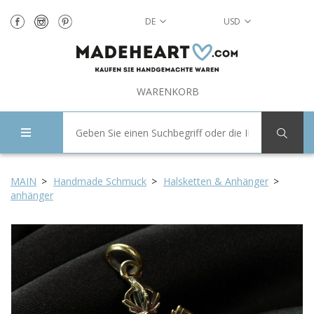
DE
USD
WARENKORB
MAIN
Handmade Schmuck
Halsketten & Anhänger
anhänger