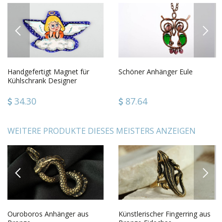
PREVIOUS
NEXT
Handgefertigt Magnet für
Schöner Anhänger Eule
Kühlschrank Designer
Geschenk Souvenir Magnet
34.30
87.64
WEITERE PRODUKTE DIESES MEISTERS ANZEIGEN
PREVIOUS
NEXT
Ouroboros Anhänger aus
Künstlerischer Fingerring aus