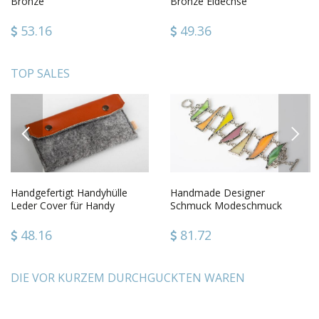
Bronze
Bronze Eidechse
53.16
49.36
TOP SALES
PREVIOUS
NEXT
Handgefertigt Handyhülle
Handmade Designer
Leder Cover für Handy
Schmuck Modeschmuck
kreative Geschenkidee schön
Armband Frauen Accessoire
aus buntem Glas
48.16
81.72
DIE VOR KURZEM DURCHGUCKTEN WAREN