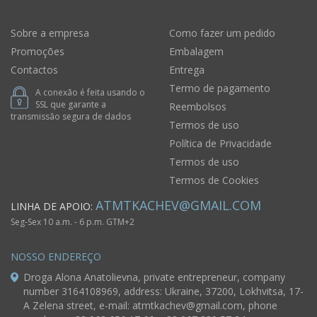
Sobre a empresa
Como fazer um pedido
Promoções
Embalagem
Contactos
Entrega
Termo de pagamento
A conexão é feita usando o
SSL que garante a
Reembolsos
transmissão segura de dados
Termos de uso
Política de Privacidade
Termos de uso
Termos de Cookies
ATMTKACHEV@GMAIL.COM
LINHA DE APOIO:
Seg-Sex 10 a.m. - 6 p.m. GTM+2
NOSSO ENDEREÇO
Droga Alona Anatolievna, private entrepreneur, company
number 3164108969, address: Ukraine, 37200, Lokhvitsa, 17-
A Zelena street, e-mail:
atmtkachev@gmail.com
, phone