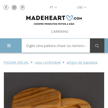
PT
USD
CARRINHO
PAGINA INICIAL
casa confortável
artigos de papelaria