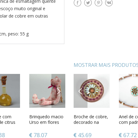
écnica de esmaltagem quente
escoço muito original e
colar de cobre em outras
 cm, peso: 55 g
MOSTRAR MAIS PRODUTOS
NEXT
PREVIOUS
cobre
e com
Pingente de
Brinquedo macio
Broche de cobre,
Boneca-motanka
Anel de c
Ovo pint
tura com
e citrus
cobre Triple
Urso em flores
decorado na
Mãe
com pad
à mão
 quente
técnica de
esmaltagem
9
38
73.81
78.07
45.69
62.67
67.72
48.84