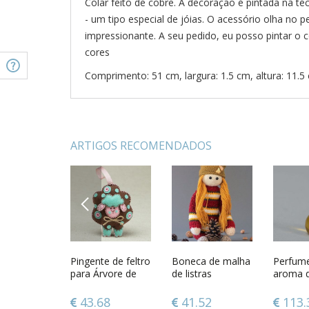
Colar feito de cobre. A decoração é pintada na t
- um tipo especial de jóias. O acessório olha no p
impressionante. A seu pedido, eu posso pintar o 
cores
Comprimento: 51 cm, largura: 1.5 cm, altura: 11.5
ARTIGOS RECOMENDADOS
PREVIOUS
 original
Grandes brincos
Pingente de feltro
Colar de cobre
Boneca de malha
Anel de 
Perfum
auna feito
de cobre
para Árvore de
de listras
com pin
aroma d
Natal feito à mão
esmalte
69
45.69
43.68
108.45
41.52
61.6
113.