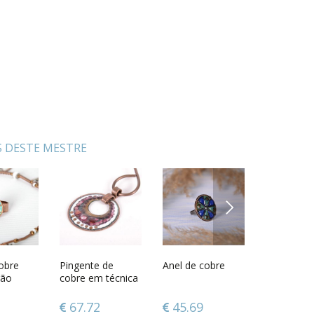
 DESTE MESTRE
NEXT
obre
ado feito
Pingente de
Gobelino de
Anel de cobre
Ovo para decorar
Colar de c
jogo de c
rão
cobre em técnica
parede Peixe
com decoupage
decorativ
de esmaltagem
quente
67.72
141.29
45.69
20.93
76.00
82.05