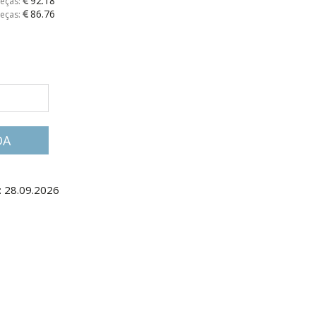
92.18
peças:
86.76
peças:
DA
: 28.09.2026