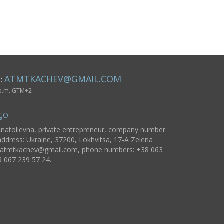
ATMTKACHEV@GMAIL.COM
O:
 p.m. GTM+2
ÇO
natolievna, private entrepreneur, company number
ddress: Ukraine, 37200, Lokhvitsa, 17-A Zelena
atmtkachev@gmail.com
, phone numbers: +38 063
8 067 239 57 24.