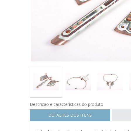
Descrição e características do produto
DETALHES DOS ITENS