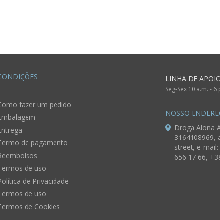
CONDIÇÕES
LINHA DE APOI
Seg-Sex 10 a.m. - 6
Como fazer um pedido
NOSSO ENDERE
Embalagem
Droga Alona A
Entrega
3164108969, a
Termo de pagamento
street, e-mail:
Reembolsos
656 17 66, +3
Termos de uso
Política de Privacidade
Termos de uso
Termos de Cookies