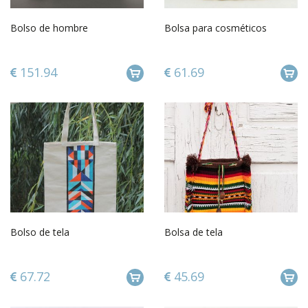
Bolso de hombre
Bolsa para cosméticos
151.94
61.69
Bolso de tela
Bolsa de tela
67.72
45.69