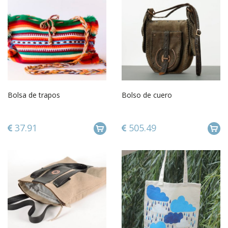
Bolsa de trapos
Bolso de cuero
37.91
505.49