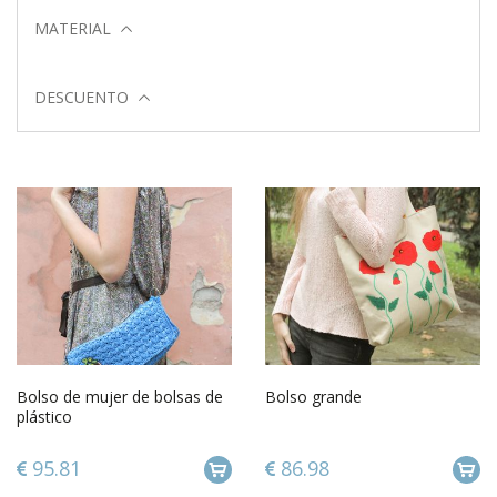
MATERIAL
DESCUENTO
Bolso de mujer de bolsas de
Bolso grande
plástico
95.81
86.98