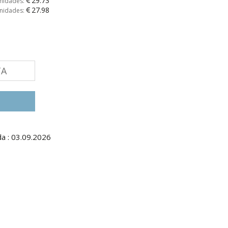
29.73
unidades:
27.98
unidades:
TA
a : 03.09.2026