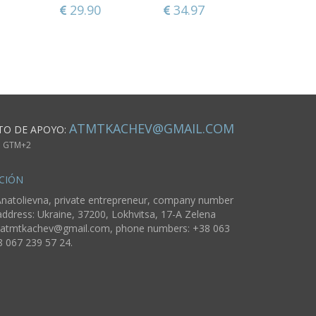
29.90
108.08
34.97
189.52
36.24
70.77
ATMTKACHEV@GMAIL.COM
TO DE APOYO:
m. GTM+2
CIÓN
natolievna, private entrepreneur, company number
ddress: Ukraine, 37200, Lokhvitsa, 17-A Zelena
atmtkachev@gmail.com
, phone numbers: +38 063
8 067 239 57 24.