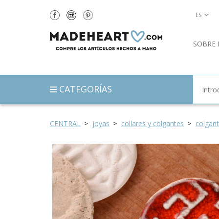
ES
SOBRE 
CATEGORÍAS
CENTRAL
joyas
collares y colgantes
colgan