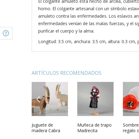
El colgante amuleto está hecho de arcilla, cubiert
horno. El colgante artesanal con un símbolo esla
amuleto contra las enfermedades. Los eslavos ant
enfermedades venían de las malas fuerzas, y el s
purificar el cuerpo y la alma.
Longitud: 3.5 cm, anchura: 3.5 cm, altura: 0.3 cm, 
ARTÍCULOS RECOMENDADOS
PREVIOUS
ra
Plato de pared
Juguete de
Colgante de
Muñeca de trapo
Plato de
Sombrer
ica de
decorativo María
madera Cabra
cerámica Svétoch
Madrecita
Gromov
regalo o
ca para 3
montesa
tocado 