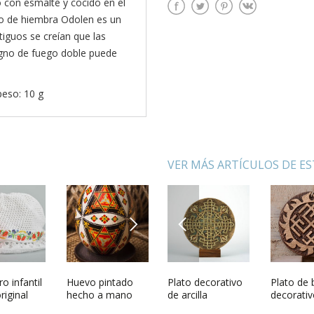
o con esmalte y cocido en el
vo de hiembra Odolen es un
iguos se creían que las
igno de fuego doble puede
peso: 10 g
VER MÁS ARTÍCULOS DE E
NEXT
PREVIOUS
 barro
o infantil
Plato de pared
Huevo pintado
Plato decorativo
Figura de animal
Plato de 
Imán art
yk
riginal
Helecho en flor,
hecho a mano
de arcilla
para pintar hecha
decorativ
Gato
de niña
amuleto
a mano
amuleto