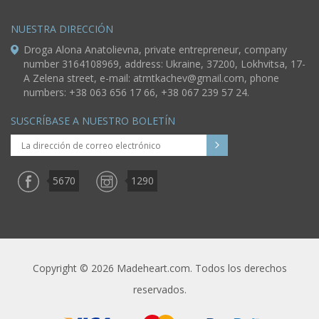
NUESTRA DIRECCIÓN
Droga Alona Anatolievna, private entrepreneur, company
number 3164108969, address: Ukraine, 37200, Lokhvitsa, 17-
A Zelena street, e-mail:
atmtkachev@gmail.com
, phone
numbers: +38 063 656 17 66, +38 067 239 57 24.
SUSCRÍBASE A NUESTRO BOLETÍN
5670
1290
Copyright © 2026 Madeheart.com. Todos los derechos
reservados.