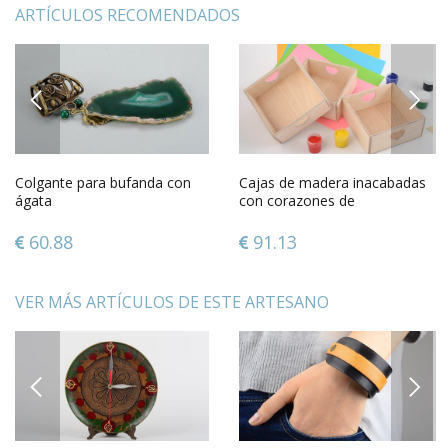
ARTÍCULOS RECOMENDADOS
PREVIOUS
NEXT
Colgante para bufanda con
Cajas de madera inacabadas
ágata
con corazones de
contrachapado artesanales
originales
60.88
91.13
VER MÁS ARTÍCULOS DE ESTE ARTESANO
PREVIOUS
NEXT