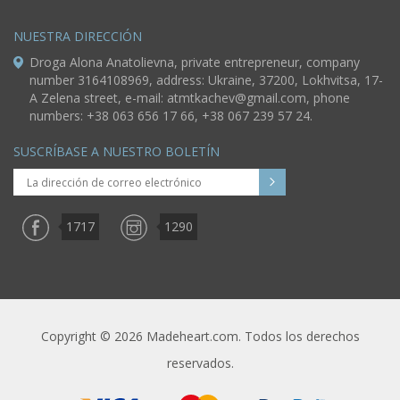
NUESTRA DIRECCIÓN
Droga Alona Anatolievna, private entrepreneur, company
number 3164108969, address: Ukraine, 37200, Lokhvitsa, 17-
A Zelena street, e-mail:
atmtkachev@gmail.com
, phone
numbers: +38 063 656 17 66, +38 067 239 57 24.
SUSCRÍBASE A NUESTRO BOLETÍN
1717
1290
Copyright © 2026 Madeheart.com. Todos los derechos
reservados.