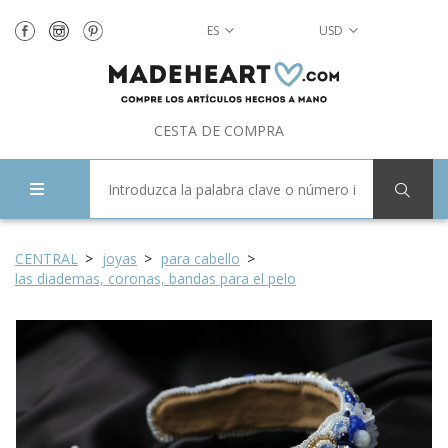
ES
USD
CESTA DE COMPRA
CENTRAL
joyas
para cabello
las diademas, coronas, bandas para el pelo