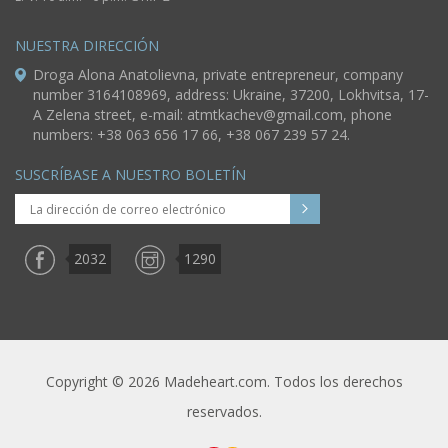
NUESTRA DIRECCIÓN
Droga Alona Anatolievna, private entrepreneur, company
number 3164108969, address: Ukraine, 37200, Lokhvitsa, 17-
A Zelena street, e-mail:
atmtkachev@gmail.com
, phone
numbers: +38 063 656 17 66, +38 067 239 57 24.
SUSCRÍBASE A NUESTRO BOLETÍN
2032
1290
Copyright © 2026 Madeheart.com. Todos los derechos
reservados.