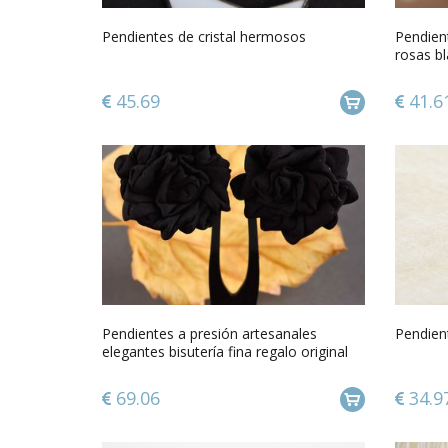
Pendientes de cristal hermosos
Pendien
rosas b
artesan
45.69
41.6
Pendientes a presión artesanales
Pendient
elegantes bisutería fina regalo original
69.06
34.9