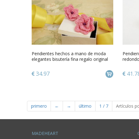
Pendientes hechos a mano de moda
Pendient
elegantes bisutería fina regalo original
redondo
34.97
41.7
primero
←
→
último
1
/
7
Artículos p
MADEHEART