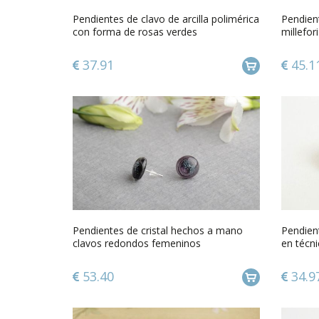
Pendientes de clavo de arcilla polimérica
Pendient
con forma de rosas verdes
millefor
37.91
45.1
Pendientes de cristal hechos a mano
Pendient
clavos redondos femeninos
en técn
hechos
53.40
34.9