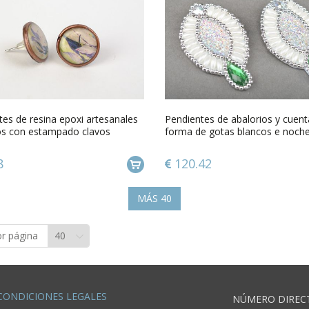
es de resina epoxi artesanales
Pendientes de abalorios y cuen
s con estampado clavos
forma de gotas blancos e noch
artesanales para chica
8
120.42
MÁS
40
or página
CONDICIONES LEGALES
NÚMERO DIREC