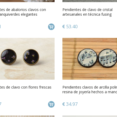
tes de abalorios clavos con
Pendientes de clavo de cristal
lanquiverdes elegantes
artesanales en técnica fusing
ales
transparentes
1
53.40
es de clavo con flores frescas
Pendientes clavos de arcilla pol
resina de joyería hechos a man
7
34.97