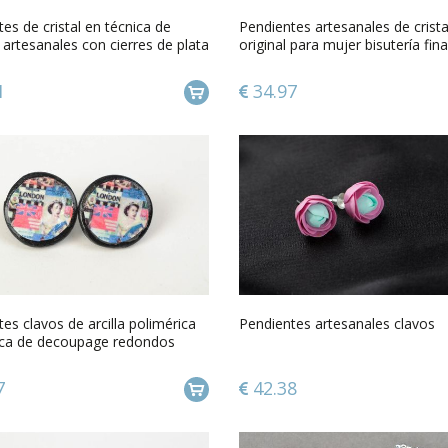
es de cristal en técnica de
Pendientes artesanales de crista
i artesanales con cierres de plata
original para mujer bisutería fina
1
34.97
es clavos de arcilla polimérica
Pendientes artesanales clavos
ica de decoupage redondos
 a mano
7
42.38