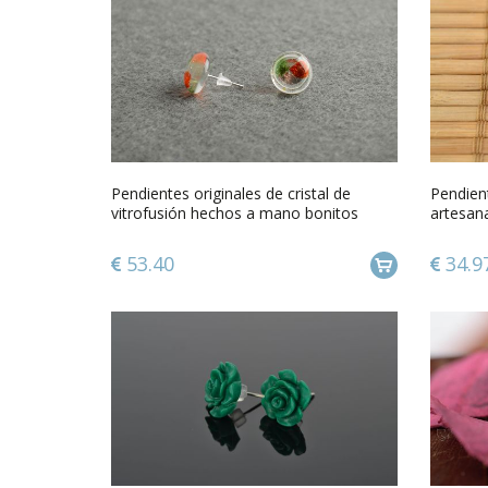
Pendientes originales de cristal de
Pendient
vitrofusión hechos a mano bonitos
artesan
femeninos
clavos
53.40
34.9