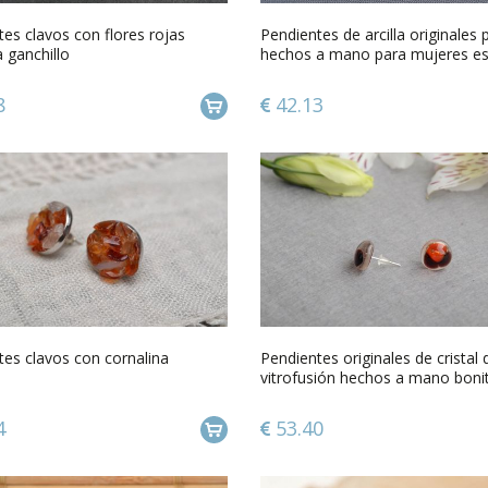
es clavos con flores rojas
Pendientes de arcilla originales 
a ganchillo
hechos a mano para mujeres es
8
42.13
tes clavos con cornalina
Pendientes originales de cristal 
vitrofusión hechos a mano boni
femeninos
4
53.40