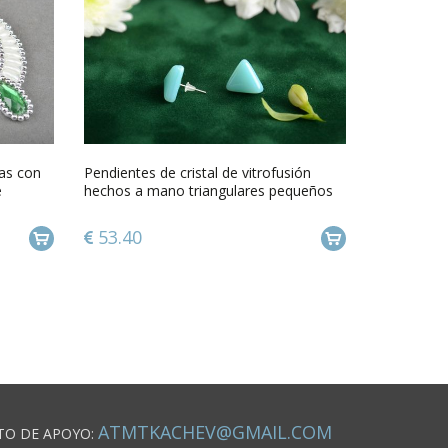
tas con
Pendientes de cristal de vitrofusión
e
hechos a mano triangulares pequeños
53.40
ATMTKACHEV@GMAIL.COM
TO DE APOYO: