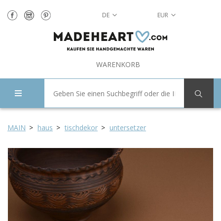
DE
EUR
WARENKORB
MAIN
haus
tischdekor
untersetzer