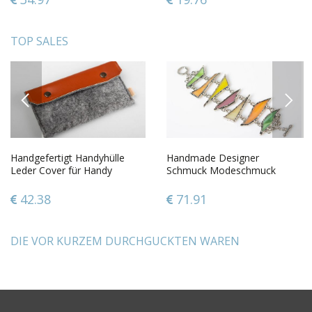
TOP SALES
PREVIOUS
NEXT
Handgefertigt Handyhülle
Handmade Designer
Leder Cover für Handy
Schmuck Modeschmuck
kreative Geschenkidee schön
Armband Frauen Accessoire
aus buntem Glas
42.38
71.91
DIE VOR KURZEM DURCHGUCKTEN WAREN