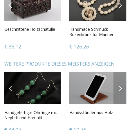
PREVIOUS
NEXT
Geschnittene Holzschatulle
Handmade Schmuck
Rosenkranz für Männer
christliches Geschenk aus
Knochen
86.12
126.26
WEITERE PRODUKTE DIESES MEISTERS ANZEIGEN
PREVIOUS
NEXT
Handgefertigte Ohrringe mit
Handyständer aus Holz
Nephrit und Hämatit
34.97
19.76