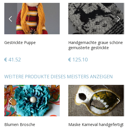
PREVIOUS
NEXT
Gestrickte Puppe
Handgemachte graue schöne
gemusterte gestrickte
Fäustlinge aus Wolle
Handarbeit
41.52
125.10
WEITERE PRODUKTE DIESES MEISTERS ANZEIGEN
PREVIOUS
NEXT
Blumen Brosche
Maske Karneval handgefertigt