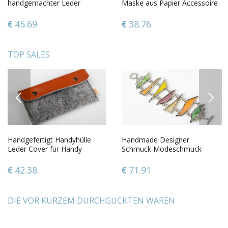
handgemachter Leder
Maske aus Papier Accessoire
Schmuck Designer Accessoire
für Frauen bemalt
in Türkisblau
45.69
38.76
TOP SALES
PREVIOUS
NEXT
Handgefertigt Handyhülle
Handmade Designer
Leder Cover für Handy
Schmuck Modeschmuck
kreative Geschenkidee schön
Armband Frauen Accessoire
aus buntem Glas
42.38
71.91
DIE VOR KURZEM DURCHGUCKTEN WAREN