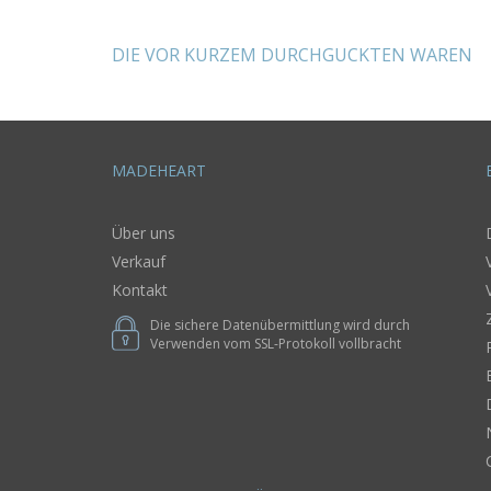
ide
künstler
schal
Handarb
DIE VOR KURZEM DURCHGUCKTEN WAREN
MADEHEART
Über uns
Verkauf
Kontakt
Die sichere Datenübermittlung wird durch
Verwenden vom SSL-Protokoll vollbracht