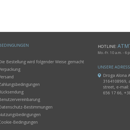
ische
eit
BEDINGUNGEN
ATM
HOTLINE:
Mo.-Fr. 10 a.m. - 6
Die Bestellung wird folgender Weise gemacht
UNSERE ADRES
Verpackung
Droga Alona A
Versand
3164108969, a
Zahlungsbedingungen
street, e-mail:
Rücksendung
656 17 66, +3
Benutzervereinbarung
Datenschutz-Bestimmungen
Nutzungsbedingungen
Cookie-Bedingungen