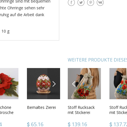
Ohrringe sind mit bequemen
hte Ohrringe sehen sehr
ruhig auf die Arbeit dank
: 10 g
WEITERE PRODUKTE DIESE
NEXT
PREVIOUS
asche mit
schöne
Bestickte Tasche
Bemaltes Zierei
Stoff Rucksack
Dekoratives
Stoff Ruc
Wandtell
Brosche
aus Stoff
mit Stickerei
Kaffeset
mit Sticke
Ton mit 
e in
Technik
24
4
137.72
65.16
139.16
93.24
137.7
42.62