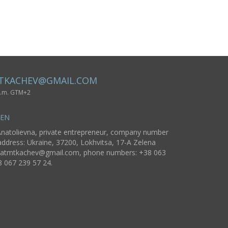
Accessoire für
Idee Retro
Haus Dekor
Fahrrad
TKACHEV@GMAIL.COM
 p.m. GTM+2
SEN
natolievna, private entrepreneur, company number
ddress: Ukraine, 37200, Lokhvitsa, 17-A Zelena
atmtkachev@gmail.com
, phone numbers: +38 063
8 067 239 57 24.