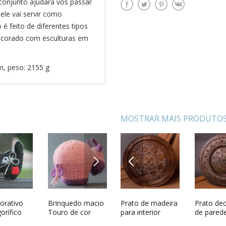
conjunto ajudará vos passar
le vai servir como
 é feito de diferentes tipos
decorado com esculturas em
m, peso: 2155 g
MOSTRAR MAIS PRODUTOS
NEXT
PREVIOUS
de
orativo
Placa de madeira
Brinquedo macio
Prato de madeira
Panela de barro
Prato dec
Cruz ort
gorífico
entalhada
Touro de cor
para interior
de pared
para par
 mão
rosa