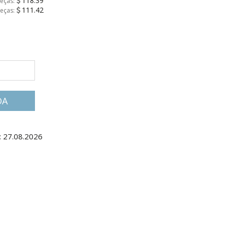
118.39
peças:
111.42
peças:
DA
: 27.08.2026