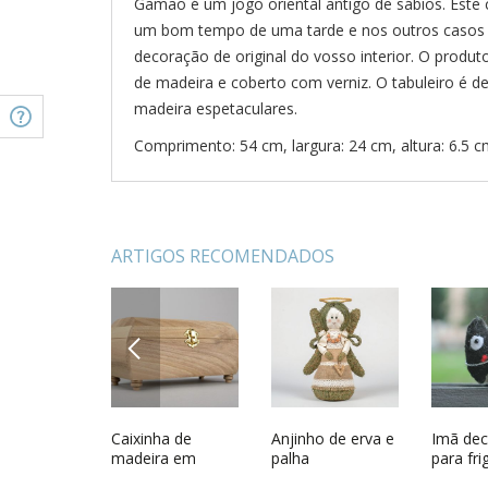
Gamão é um jogo oriental antigo de sábios. Este 
um bom tempo de uma tarde e nos outros casos e
decoração de original do vosso interior. O produto
de madeira e coberto com verniz. O tabuleiro é 
madeira espetaculares.
Comprimento: 54 cm, largura: 24 cm, altura: 6.5 c
ARTIGOS RECOMENDADOS
PREVIOUS
edo macio
Prato de madeira
Caixinha de
Prato de parede
Anjinho de erva e
Gamão 
Imã dec
lhoso feito
com incrustação
madeira em
com entalhadura
palha
madeira
para fri
de miçangas
branco
feito à