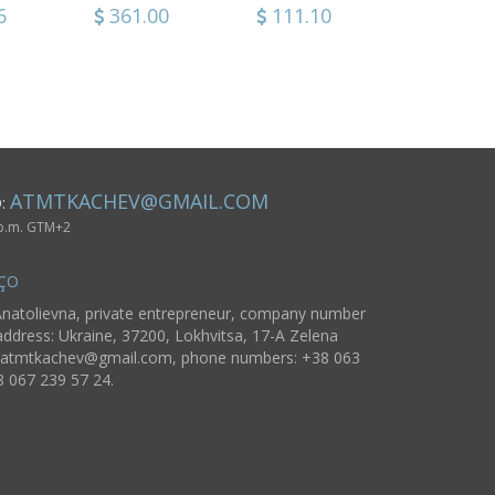
6
361.00
360.16
111.10
207.96
485.50
48.86
ATMTKACHEV@GMAIL.COM
O:
 p.m. GTM+2
ÇO
natolievna, private entrepreneur, company number
ddress: Ukraine, 37200, Lokhvitsa, 17-A Zelena
atmtkachev@gmail.com
, phone numbers: +38 063
8 067 239 57 24.