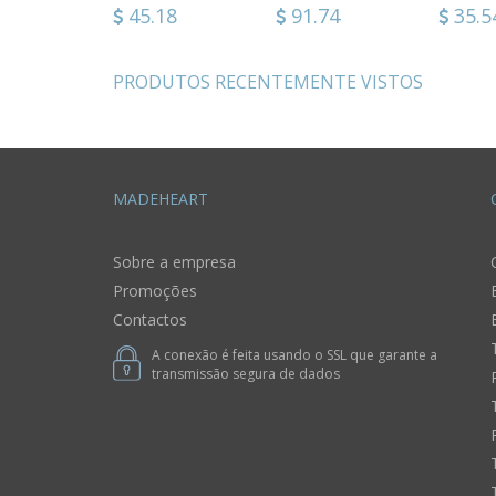
02
111.78
45.18
58.32
91.74
111.
35.5
PRODUTOS RECENTEMENTE VISTOS
MADEHEART
Sobre a empresa
Promoções
Contactos
A conexão é feita usando o SSL que garante a
transmissão segura de dados