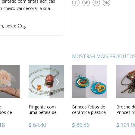
pintado com tintas acrílicas
 cheiro vai decorar a sua
cm, peso: 20 g
MOSTRAR MAIS PRODUTOS
NEXT
PREVIOUS
e de
e
Brincos
Pingente com
Brincos feitos de
Cruz de pescoço
Broche de
Perfume 
 plástica
dos de
artesanais
uma pétala de
cerâmica plástica
de madeira
Princesin
com frag
nto Anjos
Lotuses
rosa laranja
Vôo do dragão
Nilo
floral
6
18
101.96
64.40
86.36
345.60
101.9
49.64