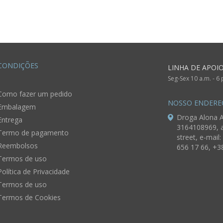
CONDIÇÕES
LINHA DE APOI
Seg-Sex 10 a.m. - 6
Como fazer um pedido
NOSSO ENDERE
Embalagem
Droga Alona A
Entrega
3164108969, a
Termo de pagamento
street, e-mail:
Reembolsos
656 17 66, +3
Termos de uso
Política de Privacidade
Termos de uso
Termos de Cookies