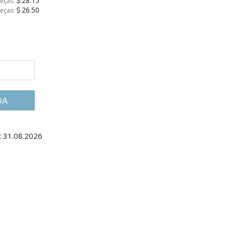
28.15
peças:
26.50
peças:
DA
: 31.08.2026