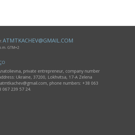
ATMTKACHEV@GMAIL.COM
O:
 p.m. GTM+2
ÇO
natolievna, private entrepreneur, company number
ddress: Ukraine, 37200, Lokhvitsa, 17-A Zelena
atmtkachev@gmail.com
, phone numbers: +38 063
8 067 239 57 24.