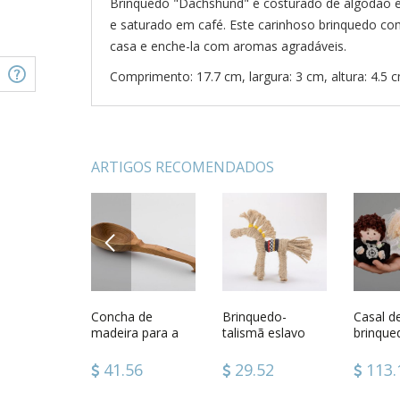
Brinquedo "Dachshund" é costurado de algodão e 
e saturado em café. Este carinhoso brinquedo com
casa e enche-la com aromas agradáveis.
Comprimento: 17.7 cm, largura: 3 cm, altura: 4.5 
ARTIGOS RECOMENDADOS
PREVIOUS
tivo prato
Pingente Coração
Concha de
Colar branco de
Brinquedo-
Pingent
Casal d
ro
da época
madeira para a
pérolas, quartzo
talismã eslavo
cerâmica
brinque
sauna
e pedra da lua
étnico feito à
Coruja
casame
mão
.36
70.96
41.56
137.72
29.52
76.9
113.