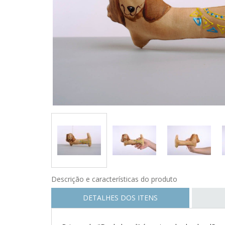
Descrição e características do produto
DETALHES DOS ITENS