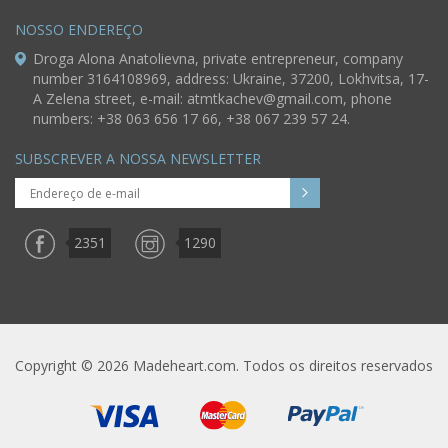
NOSSO ENDEREÇO
Droga Alona Anatolievna, private entrepreneur, company
number 3164108969, address: Ukraine, 37200, Lokhvitsa, 17-
A Zelena street, e-mail:
atmtkachev@gmail.com
, phone
numbers: +38 063 656 17 66, +38 067 239 57 24.
SUBSCREVER A NOSSA NEWSLETTER
2351
1290
Copyright © 2026 Madeheart.com. Todos os direitos reservados