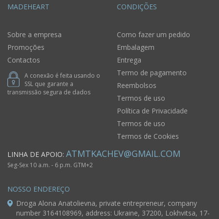
MADEHEART
CONDIÇÕES
Sobre a empresa
Como fazer um pedido
Promoções
Embalagem
Contactos
Entrega
Termo de pagamento
A conexão é feita usando o
SSL que garante a
Reembolsos
transmissão segura de dados
Termos de uso
Política de Privacidade
Termos de uso
Termos de Cookies
ATMTKACHEV@GMAIL.COM
LINHA DE APOIO:
Seg-Sex 10 a.m. - 6 p.m. GTM+2
NOSSO ENDEREÇO
Droga Alona Anatolievna, private entrepreneur, company
number 3164108969, address: Ukraine, 37200, Lokhvitsa, 17-