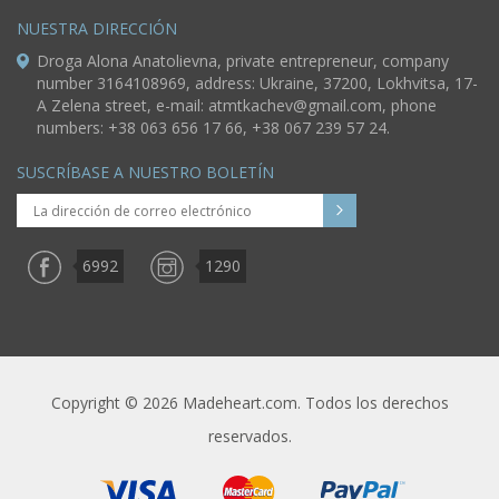
NUESTRA DIRECCIÓN
Droga Alona Anatolievna, private entrepreneur, company
number 3164108969, address: Ukraine, 37200, Lokhvitsa, 17-
A Zelena street, e-mail:
atmtkachev@gmail.com
, phone
numbers: +38 063 656 17 66, +38 067 239 57 24.
SUSCRÍBASE A NUESTRO BOLETÍN
6992
1290
Copyright © 2026 Madeheart.com. Todos los derechos
reservados.