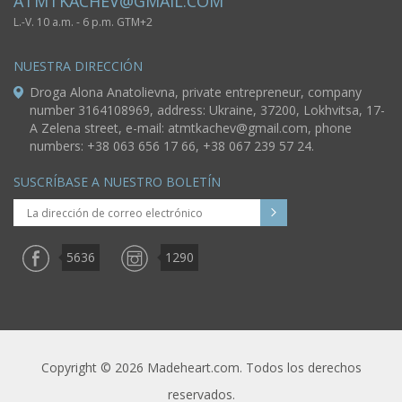
ATMTKACHEV@GMAIL.COM
L.-V. 10 a.m. - 6 p.m. GTM+2
NUESTRA DIRECCIÓN
Droga Alona Anatolievna, private entrepreneur, company
number 3164108969, address: Ukraine, 37200, Lokhvitsa, 17-
A Zelena street, e-mail:
atmtkachev@gmail.com
, phone
numbers: +38 063 656 17 66, +38 067 239 57 24.
SUSCRÍBASE A NUESTRO BOLETÍN
5636
1290
Copyright © 2026 Madeheart.com. Todos los derechos
reservados.