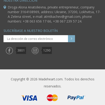
NUESTRA DIRECCIÓN
Droga Alona Anatolievna, private entrepreneur, company
number 3164108969, address: Ukraine, 37200, Lokhvitsa, 17-
A Zelena street, e-mail:
atmtkachev@gmail.com
, phone
numbers: +38 063 656 17 66, +38 067 239 57 24.
SUSCRÍBASE A NUESTRO BOLETÍN
3801
1290
Copyright © 2026 Madeheart.com. Todos los derechos
reservados.