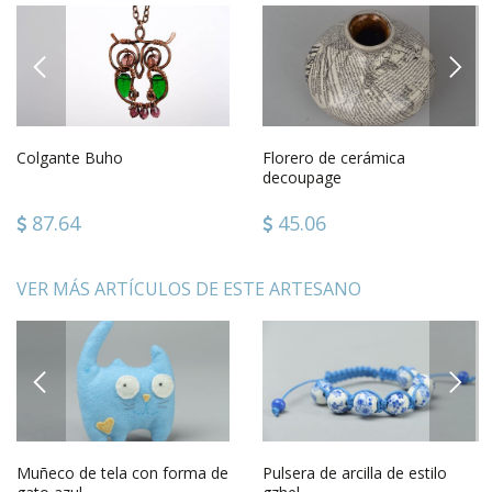
PREVIOUS
NEXT
Colgante Buho
Florero de cerámica
decoupage
87.64
45.06
VER MÁS ARTÍCULOS DE ESTE ARTESANO
PREVIOUS
NEXT
Muñeco de tela con forma de
Pulsera de arcilla de estilo