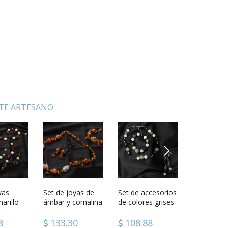
STE ARTESANO
NEXT
yas
ntado
Set de joyas de
Caja para decorar
Set de accesorios
Plato decorativo
Set de joy
Estropajo 
arillo
 mano
ámbar y cornalina
de colores grises
de madera
Canción d
de yute
filomena
8
133.30
53.16
108.88
19.56
117.48
41.56