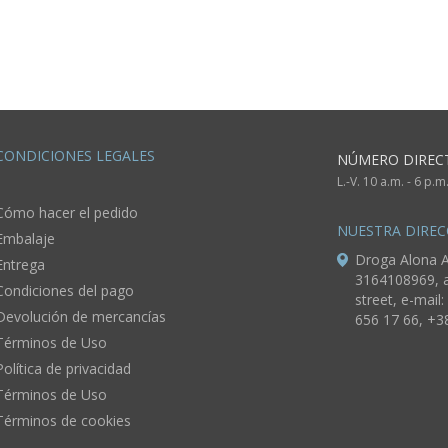
artesanales
pared adorno
originales
navideño
CONDICIONES LEGALES
NÚMERO DIREC
L.-V. 10 a.m. - 6 p.
Cómo hacer el pedido
NUESTRA DIREC
Embalaje
Droga Alona A
Entrega
3164108969, a
Condiciones del pago
street, e-mail:
Devolución de mercancías
656 17 66, +3
Términos de Uso
Política de privacidad
Términos de Uso
Términos de cookies