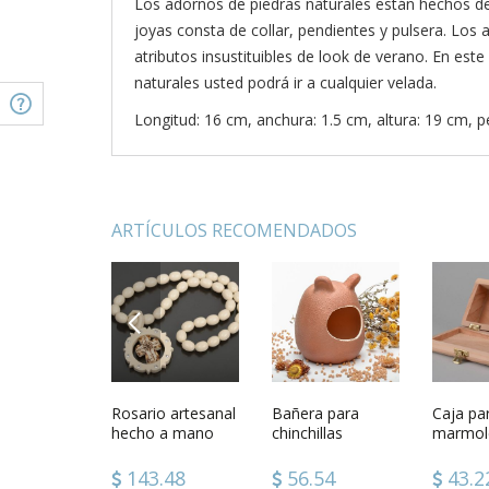
Los adornos de piedras naturales están hechos de
joyas consta de collar, pendientes y pulsera. Los 
atributos insustituibles de look de verano. En este
naturales usted podrá ir a cualquier velada.
Longitud: 16 cm, anchura: 1.5 cm, altura: 19 cm, p
ARTÍCULOS RECOMENDADOS
PREVIOUS
e de
Set de joyas de
Rosario artesanal
Set de joyas de
Bañera para
Set de j
Caja pa
e “Torito
piedras naturales
hecho a mano
ámbar y cristal
chinchillas
ónice y 
marmol
blanco objetos
cerámica
religiosos
80
117.48
143.48
133.30
56.54
123.
43.2