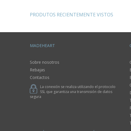
accesorios para
hombres
PRODUTOS RECIENTEMENTE VISTOS
MADEHEART
Sobre nosotros
Rebajas
Contactos
La conexión se realiza utilizando el protocolo
SSL que garantiza una transmisión de datos
segura