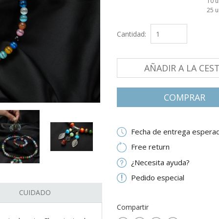
10 
25 
Cantidad:
AÑADIR A LA CES
СOMPRAR
Fecha de entrega esperad
Free return
¿Necesita ayuda?
Pedido especial
CUIDADO
Compartir