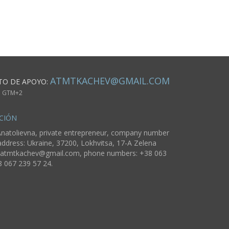
ATMTKACHEV@GMAIL.COM
TO DE APOYO:
m. GTM+2
CIÓN
natolievna, private entrepreneur, company number
ddress: Ukraine, 37200, Lokhvitsa, 17-A Zelena
atmtkachev@gmail.com
, phone numbers: +38 063
8 067 239 57 24.