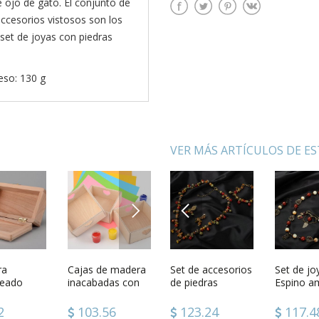
 ojo de gato. El conjunto de
accesorios vistosos son los
 set de joyas con piedras
eso: 130 g
VER MÁS ARTÍCULOS DE E
NEXT
PREVIOUS
oyas con
ra
Set de joyas de
Cajas de madera
Set de accesorios
Colgante
Set de jo
Huevo pi
granate
eado
crisoprasa y
inacabadas con
de piedras
artesanal tejido a
Espino am
hecho a
abalorios
corazones de
naturales
ganchillo
contrachapado
decoración de
24
2
109.80
103.56
123.24
37.94
117.4
55.50