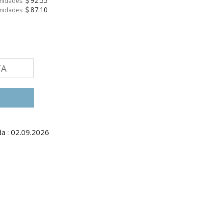
92.55
unidades:
87.10
unidades:
TA
a : 02.09.2026