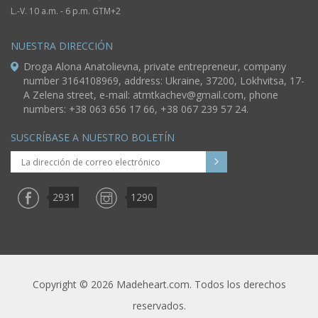
L.-V. 10 a.m. - 6 p.m. GTM+2
NUESTRA DIRECCIÓN
Droga Alona Anatolievna, private entrepreneur, company
number 3164108969, address: Ukraine, 37200, Lokhvitsa, 17-
A Zelena street, e-mail:
atmtkachev@gmail.com
, phone
numbers: +38 063 656 17 66, +38 067 239 57 24.
SUSCRÍBASE A NUESTRO BOLETÍN
2931
1290
Copyright © 2026 Madeheart.com. Todos los derechos
reservados.