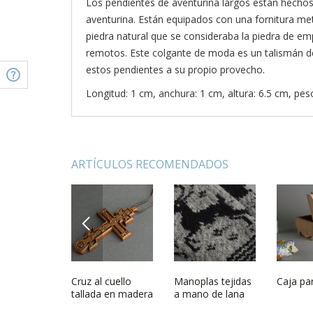
Los pendientes de aventurina largos están hechos
aventurina. Están equipados con una fornitura met
piedra natural que se consideraba la piedra de e
remotos. Este colgante de moda es un talismán de
estos pendientes a su propio provecho.
Longitud: 1 cm, anchura: 1 cm, altura: 6.5 cm, pes
ARTÍCULOS RECOMENDADOS
PREVIOUS
a de seda
Pendientes de
Cruz al cuello
Pulsera artesanal
Manoplas tejidas
Juego de
Caja pa
ón con lana
aventurina largos
tallada en madera
de aventurina
a mano de lana
pulsera 
tro hecha a
con agujas con
pendien