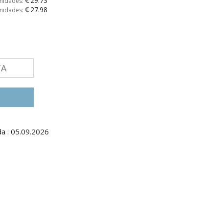
29.73
unidades:
27.98
unidades:
TA
a : 05.09.2026