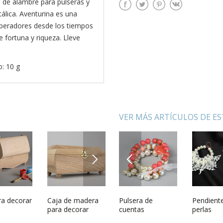
 de alambre para pulseras y
álica. Aventurina es una
mperadores desde los tiempos
 fortuna y riqueza. Lleve
o: 10 g
VER MÁS ARTÍCULOS DE E
NEXT
PREVIOUS
 joyas de
ra decorar
Pulsera trenzada
Caja de madera
Pulsera de
Adorno navideño
Pendient
Rosario 
y
con cuentas
para decorar
cuentas
de fieltro
perlas
para rez
tes
recuerdo 