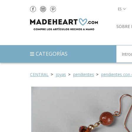
ES
SOBRE 
CATEGORÍAS
CENTRAL
joyas
pendientes
pendientes con 