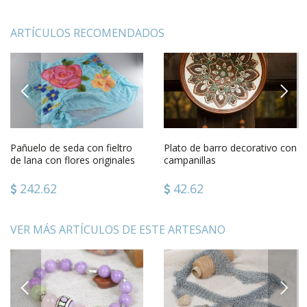
ARTÍCULOS RECOMENDADOS
PREVIOUS
NEXT
Pañuelo de seda con fieltro
Plato de barro decorativo con
de lana con flores originales
campanillas
hecho a mano femenino
242.62
42.62
VER MÁS ARTÍCULOS DE ESTE ARTESANO
PREVIOUS
NEXT