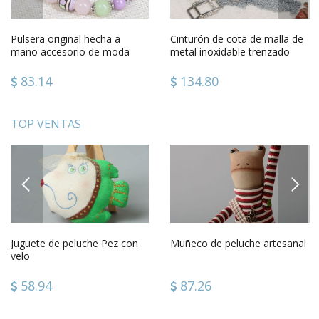
Pulsera original hecha a
Cinturón de cota de malla de
mano accesorio de moda
metal inoxidable trenzado
regalo personalizado para
artesanal original
mujer
83.14
134.80
TOP VENTAS
PREVIOUS
NEXT
Juguete de peluche Pez con
Muñeco de peluche artesanal
velo
58.94
87.26