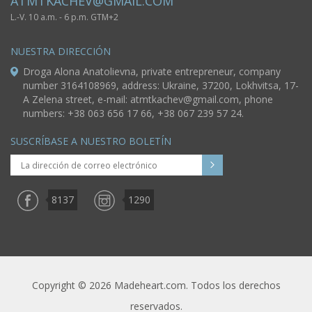
ATMTKACHEV@GMAIL.COM
L.-V. 10 a.m. - 6 p.m. GTM+2
NUESTRA DIRECCIÓN
Droga Alona Anatolievna, private entrepreneur, company
number 3164108969, address: Ukraine, 37200, Lokhvitsa, 17-
A Zelena street, e-mail:
atmtkachev@gmail.com
, phone
numbers: +38 063 656 17 66, +38 067 239 57 24.
SUSCRÍBASE A NUESTRO BOLETÍN
8137
1290
Copyright © 2026 Madeheart.com. Todos los derechos
reservados.