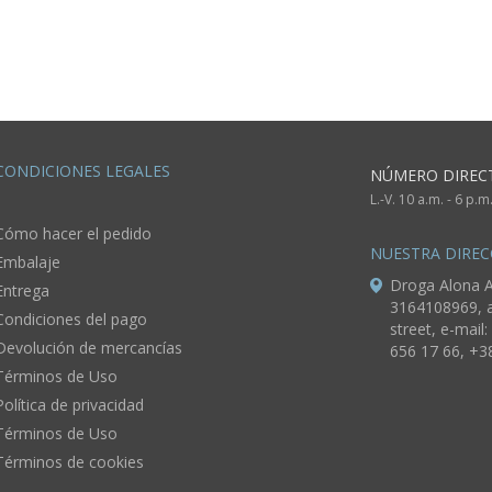
CONDICIONES LEGALES
NÚMERO DIREC
L.-V. 10 a.m. - 6 p.
Cómo hacer el pedido
NUESTRA DIREC
Embalaje
Droga Alona A
Entrega
3164108969, a
Condiciones del pago
street, e-mail:
Devolución de mercancías
656 17 66, +3
Términos de Uso
Política de privacidad
Términos de Uso
Términos de cookies