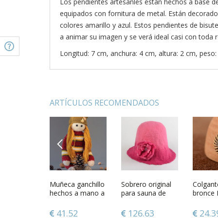
Los pendientes artesanles están hechos a base de 
equipados con fornitura de metal. Están decorado
colores amarillo y azul. Estos pendientes de bisute
a animar su imagen y se verá ideal casi con toda r
Longitud: 7 cm, anchura: 4 cm, altura: 2 cm, peso:
ARTÍCULOS RECOMENDADOS
PREVIOUS
e de
Pendientes
Muñeca ganchillo
Pulsera de
Sobrero original
Pendien
Colgant
e Osito a
artesanales con
hechos a mano a
cuentas azules y
para sauna de
artesana
bronce 
colgantes
rayas
cordón
lana natural de
aventuri
corazoncitos
fieltro húmedo
07
34.97
41.52
34.97
126.63
34.9
24.3