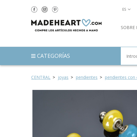
ES
SOBRE 
CATEGORÍAS
CENTRAL
joyas
pendientes
pendientes con 