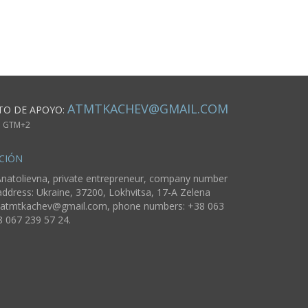
ATMTKACHEV@GMAIL.COM
TO DE APOYO:
m. GTM+2
CIÓN
natolievna, private entrepreneur, company number
ddress: Ukraine, 37200, Lokhvitsa, 17-A Zelena
atmtkachev@gmail.com
, phone numbers: +38 063
8 067 239 57 24.