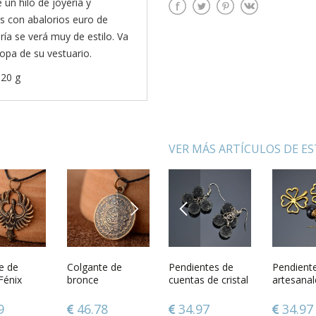
un hilo de joyería y
s con abalorios euro de
ría se verá muy de estilo. Va
opa de su vestuario.
 20 g
VER MÁS ARTÍCULOS DE E
NEXT
PREVIOUS
tes
e de
Pendientes
Colgante de
Pendientes de
Huevo decorativo
Pendient
Juguete t
les de
Fénix
artesanales con
bronce
cuentas de cristal
pintado Atardecer
artesanal
Liebre en
na
coral
Calendario Maya
aventurin
rosado v
7
9
34.97
46.78
34.97
57.34
34.97
54.42