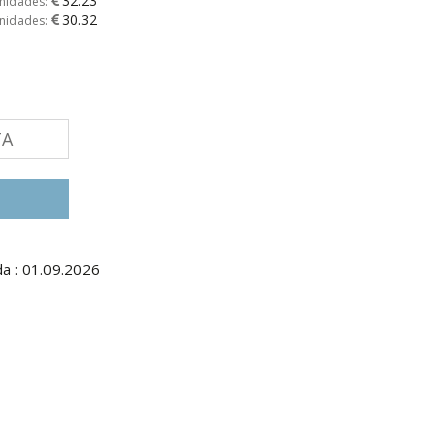
32.23
unidades:
30.32
unidades:
TA
a : 01.09.2026