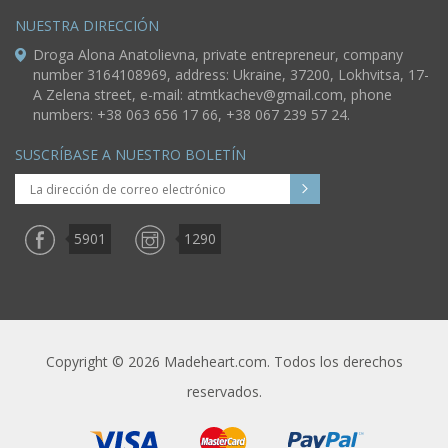
NUESTRA DIRECCIÓN
Droga Alona Anatolievna, private entrepreneur, company
number 3164108969, address: Ukraine, 37200, Lokhvitsa, 17-
A Zelena street, e-mail:
atmtkachev@gmail.com
, phone
numbers: +38 063 656 17 66, +38 067 239 57 24.
SUSCRÍBASE A NUESTRO BOLETÍN
5901
1290
Copyright © 2026 Madeheart.com. Todos los derechos
reservados.