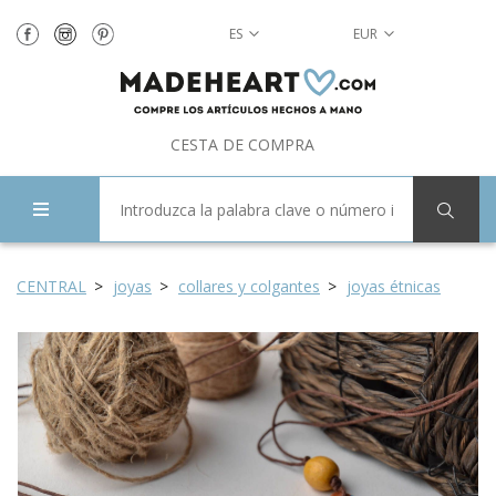
ES
EUR
CESTA DE COMPRA
CENTRAL
joyas
collares y colgantes
joyas étnicas