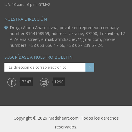
L.-V. 10 a.m. - 6 p.m. GTM+2
NUESTRA DIRECCIÓN
Droga Alona Anatolievna, private entrepreneur, company
number 3164108969, address: Ukraine, 37200, Lokhvitsa, 17-
A Zelena street, e-mail:
atmtkachev@gmail.com
, phone
numbers: +38 063 656 17 66, +38 067 239 57 24.
SUSCRÍBASE A NUESTRO BOLETÍN
7347
1290
Copyright © 2026 Madeheart.com. Todos los derechos
reservados.