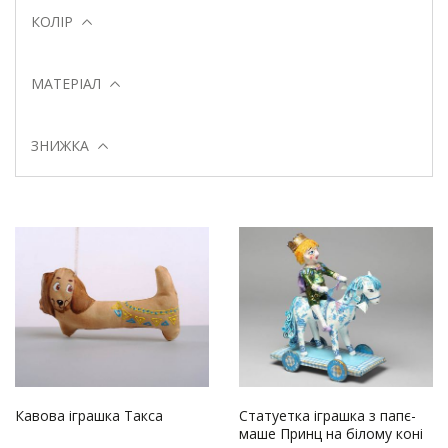
КОЛІР
МАТЕРІАЛ
ЗНИЖКА
Кавова іграшка Такса
Статуетка іграшка з папє-
маше Принц на білому коні