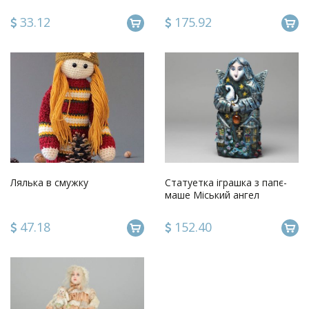
33.12
175.92
Лялька в смужку
Статуетка іграшка з папє-
маше Міський ангел
47.18
152.40