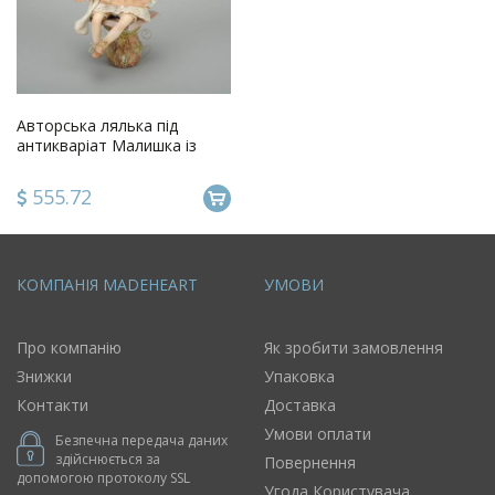
Авторська лялька під
антикваріат Малишка із
зайчиком
555.72
КОМПАНІЯ MADEHEART
УМОВИ
Про компанію
Як зробити замовлення
Знижки
Упаковка
Контакти
Доставка
Умови оплати
Безпечна передача даних
здійснюється за
Повернення
допомогою протоколу SSL
Угода Користувача