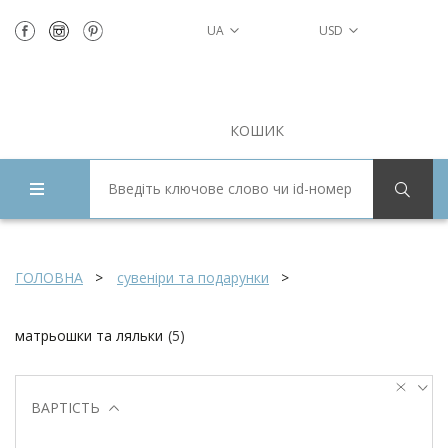
UA
USD
КОШИК
ГОЛОВНА
сувеніри та подарунки
матрьошки та ляльки
(
5
)
ВАРТІСТЬ