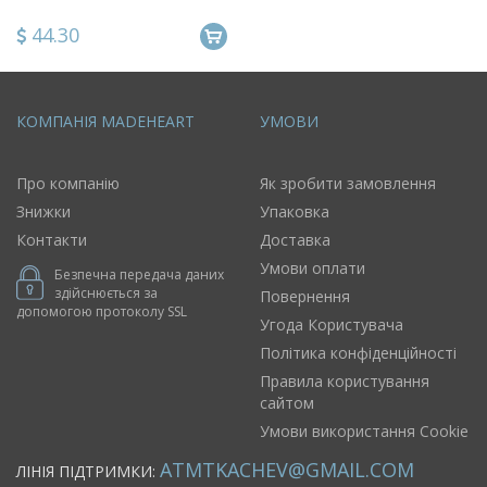
оригінальна смішна
Восьминіг
44.30
КОМПАНІЯ MADEHEART
УМОВИ
Про компанію
Як зробити замовлення
Знижки
Упаковка
Контакти
Доставка
Умови оплати
Безпечна передача даних
здійснюється за
Повернення
допомогою протоколу SSL
Угода Користувача
Політика конфіденційності
Правила користування
сайтом
Умови використання Cookie
ATMTKACHEV@GMAIL.COM
ЛІНІЯ ПІДТРИМКИ: