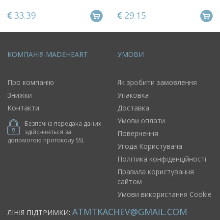
інтерєру новорічна
Новорічне прикраса
прикраса
Дзвіночок
33.39
29.15
КОМПАНІЯ MADEHEART
УМОВИ
Про компанію
Як зробити замовлення
Знижки
Упаковка
Контакти
Доставка
Умови оплати
Безпечна передача даних
здійснюється за
Повернення
допомогою протоколу SSL
Угода Користувача
Політика конфіденційності
Правила користування
сайтом
Умови використання Cookie
ATMTKACHEV@GMAIL.COM
ЛІНІЯ ПІДТРИМКИ: