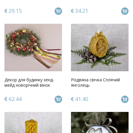
Сніжинка
29.15
34.21
Декор для будинку хенд-
Різдвяна свічка Сплячий
мейд новорічний вінок
янголець
яскравий різдвяний вінок на
двері
62.44
41.40